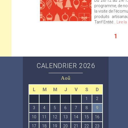
Du 26/12 au 29/12
programme, de nom
la visite de l'écom
produits artisana
Tarif Entité...
Lire la
1
CALENDRIER
2026
Aoû
L
M
M
J
V
S
D
1
2
3
4
5
6
7
8
9
10
11
12
13
14
15
16
17
18
19
20
21
22
23