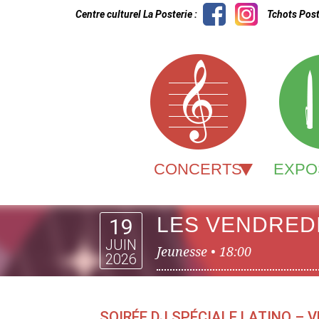
Centre culturel La Posterie :
Tchots Post
CONCERTS
EXPO
LES VENDREDI
19
JUIN
Jeunesse •
18:00
2026
SOIRÉE DJ SPÉCIALE LATINO – V