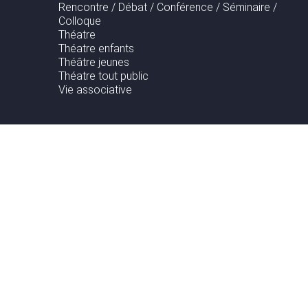
Rencontre / Débat / Conférence / Séminaire /
Colloque
Théatre
Théatre enfants
Théâtre jeunes
Théatre tout public
Vie associative