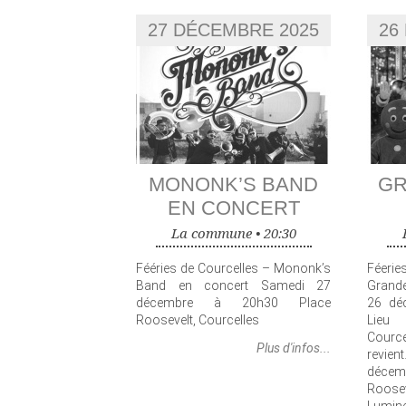
27 DÉCEMBRE 2025
26
MONONK’S BAND
GR
EN CONCERT
La commune •
20:30
Fééries de Courcelles – Mononk’s
Féeri
Band en concert Samedi 27
Grande
décembre à 20h30 Place
26 dé
Roosevelt, Courcelles
Lieu
Cource
Plus d'infos...
revie
décem
Roos