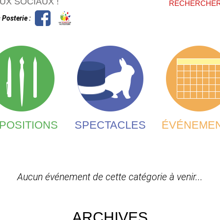
FORMU
UX SOCIAUX !
RECHERCHE
 Posterie :
POSITIONS
SPECTACLES
ÉVÉNEME
Aucun événement de cette catégorie à venir...
ARCHIVES