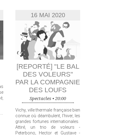
16 MAI 2020
[REPORTÉ] "LE BAL
DES VOLEURS"
PAR LA COMPAGNIE
as
DES LOUFS
se
Spectacles •
20:00
é,
Vichy, ville thermale française bien
...
connue où déambulent, l’hiver, les
grandes fortunes internationales.
Attiré, un trio de voleurs -
Peterbono, Hector et Gustave -