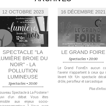
12 OCTOBRE 2023
16 DÉCEMBRE 2021
SPECTACLE "LA
LE GRAND FOIRE
LUMIÈRE BROIE DU
Spectacles •
20:00
NOIR" - LA
Le Grand FoireEn aucun c
POLLUTION
l'avenir n’appartient à ceux qui 
LUMINEUSE
lèvent tôt !Un spectacle décal
drôle, persifleur et sarcastique.
Spectacles •
20:00
Plus d'infos
ouveau Spectacle à La Posterie !
uivi d'un débat. Vous êtes
ensible aux enjeux socio-