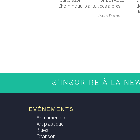
Pourtois20h : SPECTACLE
e
"L'homme qui plantait des arbres"
d
d
Plus d'infos...
PAGES
S'INSCRIRE À LA N
EVÉNEMENTS
Art numérique
Art plastique
Blues
Chanson