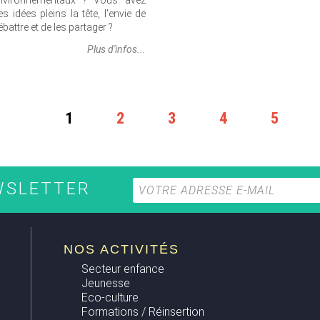
nvironnementaux ? Vous avez
es idées pleins la tête, l'envie de
ébattre et de les partager ?
Plus d'infos...
1
2
3
4
5
EWSLETTER
NOS ACTIVITÉS
Secteur enfance
Jeunesse
Eco-culture
Formations / Réinsertion