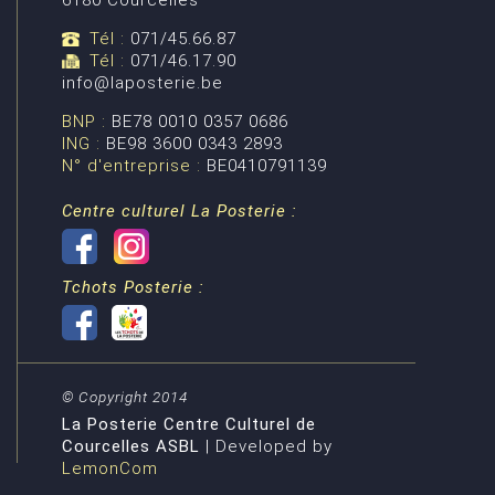
6180 Courcelles
Tél :
071/45.66.87
Tél :
071/46.17.90
info@laposterie.be
BNP :
BE78 0010 0357 0686
ING :
BE98 3600 0343 2893
N° d'entreprise :
BE0410791139
Centre culturel La Posterie :
Tchots Posterie :
© Copyright 2014
La Posterie Centre Culturel de
Courcelles ASBL
| Developed by
LemonCom