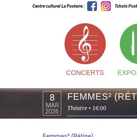
Centre culturel La Posterie :
Tchots Post
CONCERTS
EXPO
FEMMES² (RÉT
8
MAR
Théatre •
16:00
2026
Femmes² (Rétine)