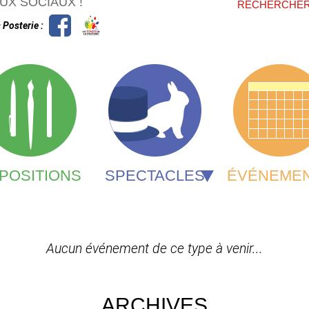
FORMU
UX SOCIAUX !
RECHERCHE
 Posterie :
POSITIONS
SPECTACLES
ÉVÉNEME
Aucun événement de ce type à venir...
ARCHIVES