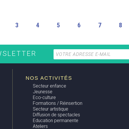
3
4
5
6
7
8
EWSLETTER
NOS ACTIVITÉS
Secteur enfance
Jeunesse
Eco-culture
Formations / Réinsertion
Secteur artistique
Diffusion de spectacles
Education permanente
Ateliers