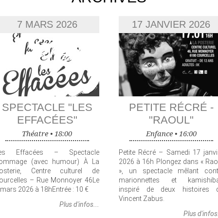
7 MARS 2026
17 JANVIER 2026
SPECTACLE "LES
PETITE RÉCRÉ -
EFFACÉES"
"RAOUL"
Théatre •
18:00
Enfance •
16:00
es Effacées – Spectacle
Petite Récré – Samedi 17 janvi
ommage (avec humour) À La
2026 à 16h Plongez dans « Rao
osterie, Centre culturel de
», un spectacle mêlant cont
ourcelles – Rue Monnoyer 46Le
marionnettes et kamishiba
 mars 2026 à 18hEntrée : 10 €
inspiré de deux histoires 
Vincent Zabus.
Plus d'infos...
Plus d'infos