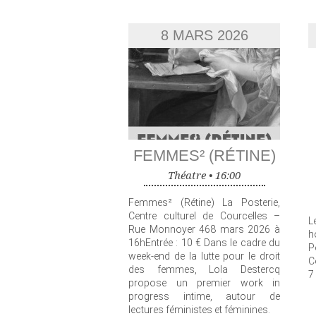
8 MARS 2026
FEMMES² (RÉTINE)
Théatre •
16:00
Femmes² (Rétine) La Posterie,
Centre culturel de Courcelles –
L
Rue Monnoyer 468 mars 2026 à
h
16hEntrée : 10 € Dans le cadre du
P
week-end de la lutte pour le droit
C
des femmes, Lola Destercq
7
propose un premier work in
progress intime, autour de
lectures féministes et féminines.