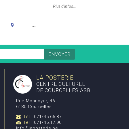
Plus d'infos...
9
…
LA POSTERIE
CENTRE CULTUREL
DE COURCELLES ASBL
Rue Monnoyer, 46
6180 Courcelles
Tél :
071/45.66.87
Tél :
071/46.17.90
info@laposterie.be