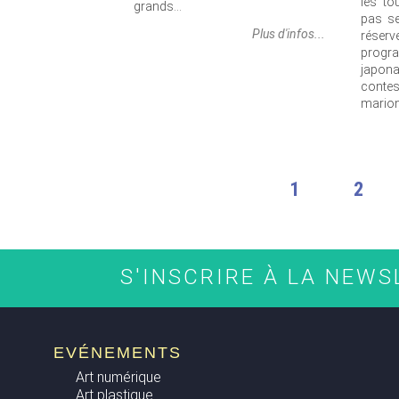
les to
grands...
pas se
Plus d'infos...
réser
progr
japona
cont
marion
PAGES
1
2
S'INSCRIRE À LA NEW
EVÉNEMENTS
Art numérique
Art plastique