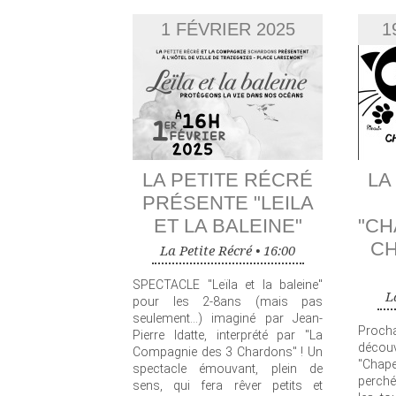
1 FÉVRIER 2025
1
LA PETITE RÉCRÉ
LA
PRÉSENTE "LEILA
ET LA BALEINE"
"CH
CH
La Petite Récré •
16:00
SPECTACLE "Leïla et la baleine"
L
pour les 2-8ans (mais pas
seulement...) imaginé par Jean-
Proch
Pierre Idatte, interprété par "La
déco
Compagnie des 3 Chardons" ! Un
"Chape
spectacle émouvant, plein de
perché
sens, qui fera rêver petits et