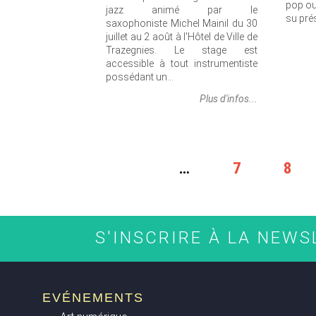
pop ou
jazz animé par le
su pré
saxophoniste Michel Mainil du 30
juillet au 2 août à l'Hôtel de Ville de
Trazegnies. Le stage est
accessible à tout instrumentiste
possédant un...
Plus d'infos...
PAGES
…
7
8
S'INSCRIRE À LA NEW
EVÉNEMENTS