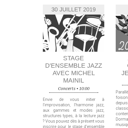
30 JUILLET 2019
STAGE
D'ENSEMBLE JAZZ
AVEC MICHEL
J
MAINIL
Concerts •
10:00
Para
foiso
Envie de vous initier à
depui
l'improvisation, l'harmonie jazz,
clas
aux gammes et modes jazz,
conte
structures types, à la lecture jazz
Dorma
? Vous pouvez dès à présent vous
musiqu
inscrire pour le stage d'ensemble