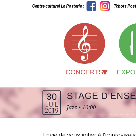
Centre culturel La Posterie :
Tchots Post
CONCERTS
EXPO
STAGE D'ENSE
30
JUIL
Jazz •
10:00
2019
Envie de vous initier à l'improvisa