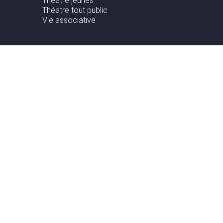
Théâtre jeunes
Théatre tout public
Vie associative