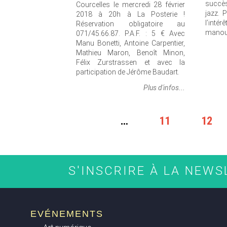
succ
Courcelles le mercredi 28 février
jazz. 
2018 à 20h à La Posterie !
l’intér
Réservation obligatoire au
manou
071/45.66.87. P.A.F. : 5 € Avec
Manu Bonetti, Antoine Carpentier,
Mathieu Maron, Benoît Minon,
Félix Zurstrassen et avec la
participation de Jérôme Baudart.
Plus d'infos...
PAGES
…
11
12
S'INSCRIRE À LA NEW
EVÉNEMENTS