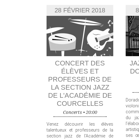
28 FÉVRIER 2018
8
CONCERT DES
JA
ÉLÈVES ET
DO
PROFESSEURS DE
LA SECTION JAZZ
DE L'ACADÉMIE DE
Dorad
COURCELLES
violon
Concerts •
20:00
comme 
du ja
l’éla
Venez découvrir les élèves
artisti
talentueux et professeurs de la
ses œ
section jazz de l'Académie de