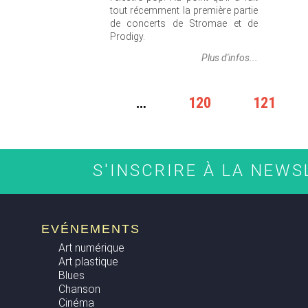
tout récemment la première partie
de concerts de Stromae et de
Prodigy.
Plus d'infos...
PAGES
…
120
121
S'INSCRIRE À LA NEW
EVÉNEMENTS
Art numérique
Art plastique
Blues
Chanson
Cinéma