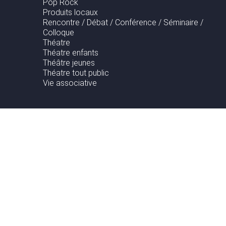
Pop Rock
Produits locaux
Rencontre / Débat / Conférence / Séminaire /
Colloque
Théatre
Théatre enfants
Théâtre jeunes
Théatre tout public
Vie associative