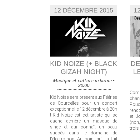
12 DÉCEMBRE 2015
1
KID NOIZE (+ BLACK
DE
GIZAH NIGHT)
L
Musique et culture urbaine •
20:00
Comé
Kid Noise sera présent aux Fééries
chan
de Courcelles pour un concert
Pouc
exceptionnel le 12 décembre à 20h
renco
! Kid Noize est cet artiste qui se
et J
cache derrière un masque de
(non
singe et qui connaît un beau
trois
succès dans le domaine de
l'électro-pop. Au point qu’il a fait