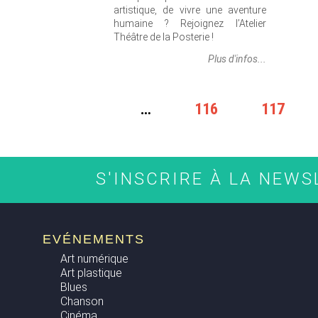
artistique, de vivre une aventure
humaine ? Rejoignez l’Atelier
Théâtre de la Posterie !
Plus d'infos...
PAGES
…
116
117
S'INSCRIRE À LA NEW
EVÉNEMENTS
Art numérique
Art plastique
Blues
Chanson
Cinéma