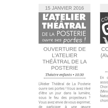
15 JANVIER 2016
OUVERTURE DE
C
L'ATELIER
(A
THÉÂTRAL DE LA
POSTERIE
Théatre enfants •
10:30
En c
assi
L'Atelier Théâtral de La Posterie
Cho
ouvre ses portes ! Vous avez rêvé
(Min
d’être un jour dans la lumière,
Nat
sous le feu des projecteurs ?
chori
Vous avez envie de vous exprimer,
de participer à une œuvre