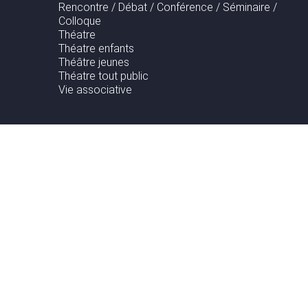
Rencontre / Débat / Conférence / Séminaire /
Colloque
Théatre
Théatre enfants
Théâtre jeunes
Théatre tout public
Vie associative