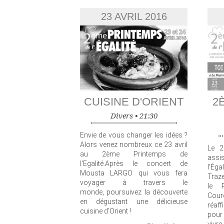
23 AVRIL 2016
CUISINE D'ORIENT
2
Divers •
21:30
Envie de vous changer les idées ?
Alors venez nombreux ce 23 avril
Le 2
au 2ème Printemps de
assi
l'Egalité.Après le concert de
l'Ég
Mousta LARGO qui vous fera
Traz
voyager à travers le
le P
monde, poursuivez la découverte
Cou
en dégustant une délicieuse
réaff
cuisine d'Orient !
pour 