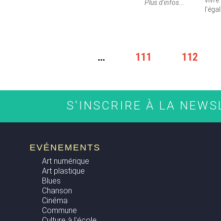
vivr
Plus d'infos...
l’éga
PAGES
…
111
112
S'INSCRIRE À LA NEW
EVÉNEMENTS
Art numérique
Art plastique
Blues
Chanson
Cinéma
Commune
Culture à l'école