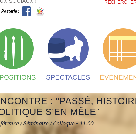
FORMU
UX SOCIAUX !
RECHERCHE
 Posterie :
POSITIONS
SPECTACLES
ÉVÉNEME
NCONTRE : "PASSÉ, HISTOIR
OLITIQUE S'EN MÊLE"
férence / Séminaire / Colloque •
11:00