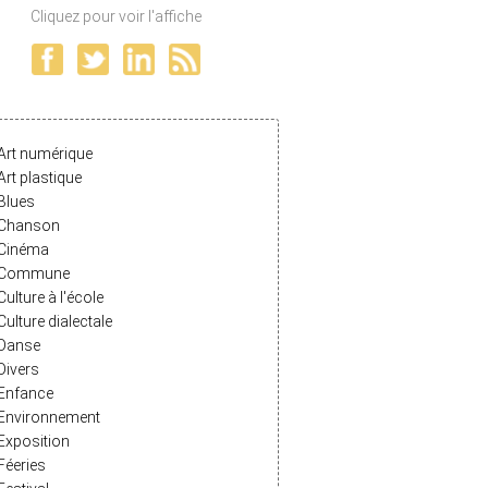
Cliquez pour voir l'affiche
Art numérique
Art plastique
Blues
Chanson
Cinéma
Commune
Culture à l'école
Culture dialectale
Danse
Divers
Enfance
Environnement
Exposition
Féeries