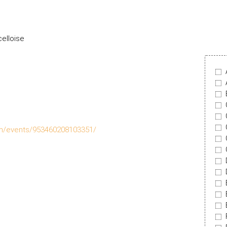
celloise
m/events/953460208103351/