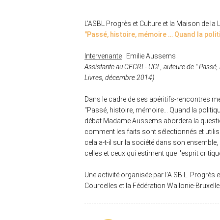
L’ASBL Progrès et Culture et la Maison de la L
"
Passé, histoire, mémoire … Quand la polit
Intervenante
: Emilie Aussems
Assistante au CECRI - UCL, auteure de " Passé, 
Livres, décembre 2014)
Dans le cadre de ses apéritifs-rencontres men
"Passé, histoire, mémoire… Quand la politiq
débat Madame Aussems abordera la question d
comment les faits sont sélectionnés et utilis
cela a-t-il sur la société dans son ensemble,
celles et ceux qui estiment que l'esprit criti
Une activité organisée par l’A.SB.L. Progrès 
Courcelles et la Fédération Wallonie-Bruxelle