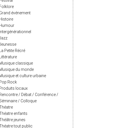
Festival
Folklore
Grand événement
Histoire
Humour
Intergénérationnel
Jazz
Jeunesse
La Petite Récré
Littérature
Musique classique
Musique du monde
Musique et culture urbaine
Pop Rock
Produits locaux
Rencontre / Débat / Conférence /
Séminaire / Colloque
Théatre
Théatre enfants
Théâtre jeunes
Théatre tout public