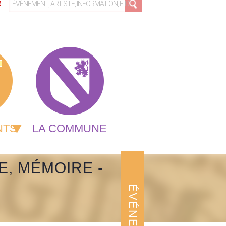
LAIRE DE RECHERCHE
R
NTS
LA COMMUNE
E, MÉMOIRE -