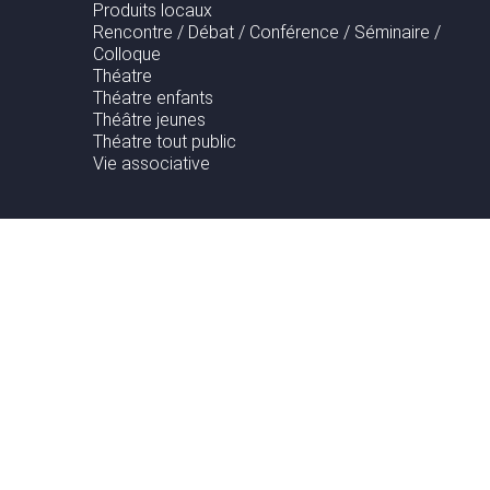
Produits locaux
Rencontre / Débat / Conférence / Séminaire /
Colloque
Théatre
Théatre enfants
Théâtre jeunes
Théatre tout public
Vie associative