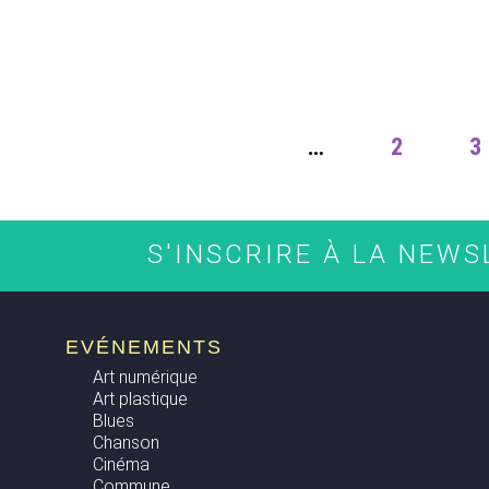
PAGES
…
2
3
S'INSCRIRE À LA NEW
EVÉNEMENTS
Art numérique
Art plastique
Blues
Chanson
Cinéma
Commune