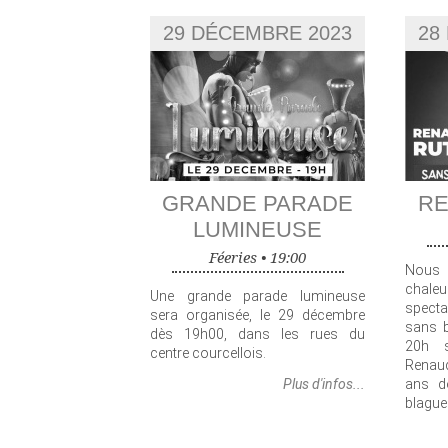
29 DÉCEMBRE 2023
28
GRANDE PARADE
RE
LUMINEUSE
Féeries •
19:00
Nou
chaleu
Une grande parade lumineuse
spect
sera organisée, le 29 décembre
sans b
dès 19h00, dans les rues du
20h s
centre courcellois.
Renaud
Plus d'infos...
ans de
blague