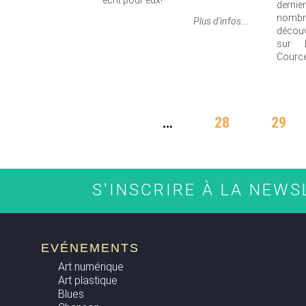
écrit pour eux!
derni
nomb
Plus d'infos...
découv
sur 
Cource
PAGES
…
28
29
S'INSCRIRE À LA NEW
EVÉNEMENTS
Art numérique
Art plastique
Blues