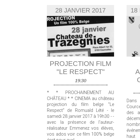
28 JANVIER 2017
18
PROJECTION FILM
"LE RESPECT"
A
19:30
* * PROCHAINEMENT AU
CHÂTEAU * * CINEMA au château
Dans 
projection du film belge "Le
Cource
Respect" de Romuald Lété - le
des a
samedi 28 janvier 2017 à 19h30 - -
décemb
avec la présence de l'auteur-
nombr
réalisateur Emmenez vos élèves,
événem
vos ados voir ce film 100% belge
haut 