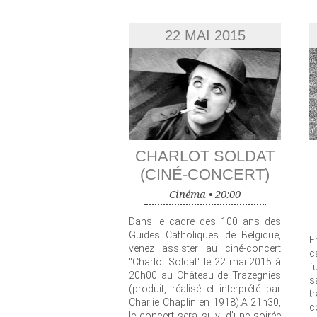
22 MAI 2015
CHARLOT SOLDAT
(CINÉ-CONCERT)
Cinéma •
20:00
Dans le cadre des 100 ans des
Guides Catholiques de Belgique,
E
venez assister au ciné-concert
c
"Charlot Soldat" le 22 mai 2015 à
f
20h00 au Château de Trazegnies
s
(produit, réalisé et interprété par
t
Charlie Chaplin en 1918).A 21h30,
c
le concert sera suivi d'une soirée