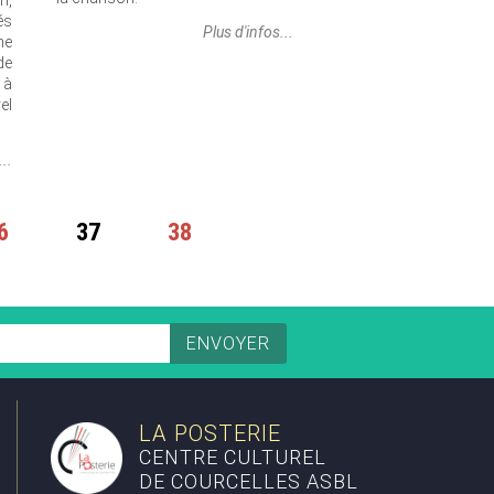
n,
és
Plus d'infos...
he
de
 à
el
...
6
37
38
LA POSTERIE
CENTRE CULTUREL
DE COURCELLES ASBL