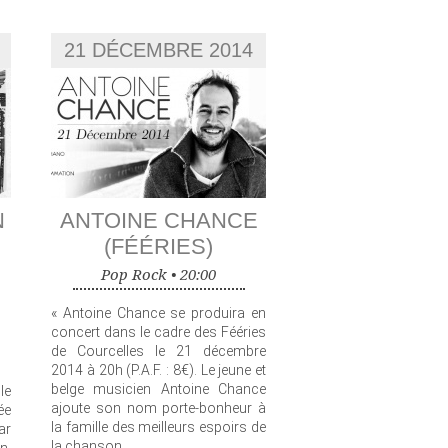
21 DÉCEMBRE 2014
N
ANTOINE CHANCE
(FÉÉRIES)
Pop Rock •
20:00
« Antoine Chance se produira en
concert dans le cadre des Fééries
de Courcelles le 21 décembre
2014 à 20h (P.A.F. : 8€). Le jeune et
belge musicien Antoine Chance
le
ajoute son nom porte-bonheur à
ée
la famille des meilleurs espoirs de
ar
la chanson.