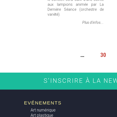
aux lampions animée par La
Dernière Séance (orchestre de
variété).
Plus d'infos...
PAGES
…
30
S'INSCRIRE À LA N
EVÉNEMENTS
Art numérique
Art plastique