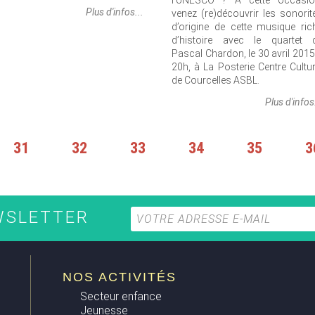
l’UNESCO ? À cette occasio
Plus d'infos...
venez (re)découvrir les sonorit
d’origine de cette musique ric
d’histoire avec le quartet 
Pascal Chardon, le 30 avril 2015
20h, à La Posterie Centre Cultur
de Courcelles ASBL.
Plus d'infos
31
32
33
34
35
3
EWSLETTER
NOS ACTIVITÉS
Secteur enfance
Jeunesse