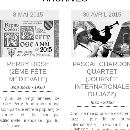
8 MAI 2015
30 AVRIL 2015
PERRY ROSE
PASCAL CHARDO
(2ÈME FÊTE
QUARTET
MÉDIÉVALE)
(JOURNÉE
INTERNATIONALE
Pop Rock •
19:00
DU JAZZ)
n plus de vingt années de
Jazz •
20:00
arrière, Perry Rose a réussi une
usion parfaite entre la pop anglo-
Quoi de mieux que de célébrer 
axonne et la musique
jazz le jour de sa journ
raditionnelle irlandaise qui lui
internationale, reconnue p
olle à la peau.