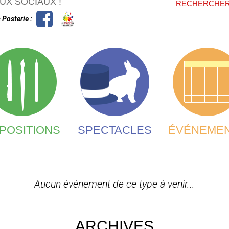
FORMU
UX SOCIAUX !
RECHERCHE
 Posterie :
POSITIONS
SPECTACLES
ÉVÉNEME
Aucun événement de ce type à venir...
ARCHIVES