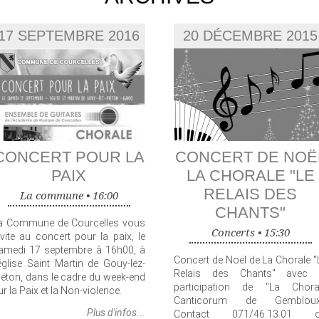
17 SEPTEMBRE 2016
20 DÉCEMBRE 2015
CONCERT POUR LA
CONCERT DE NOË
PAIX
LA CHORALE "LE
RELAIS DES
La commune •
16:00
CHANTS"
a Commune de Courcelles vous
Concerts •
15:30
nvite au concert pour la paix, le
amedi 17 septembre à 16h00, à
Concert de Noël de La Chorale "
'église Saint Martin de Gouy-lez-
Relais des Chants" avec 
iéton, dans le cadre du week-end
participation de "La Chora
ur la Paix et la Non-violence.
Canticorum de Gembloux
Plus d'infos...
Contact 071/46.13.01 