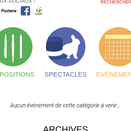
FORMU
UX SOCIAUX !
RECHERCHE
 Posterie :
POSITIONS
SPECTACLES
ÉVÉNEME
Aucun événement de cette catégorie à venir...
ARCHIVES