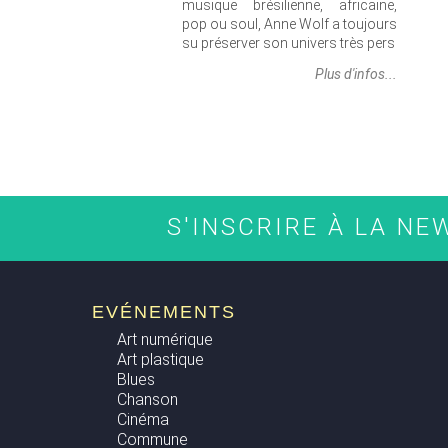
musique brésilienne, africaine,
pop ou soul, Anne Wolf a toujours
su préserver son univers très pers
Plus d'infos...
S'INSCRIRE À LA N
EVÉNEMENTS
Art numérique
Art plastique
Blues
Chanson
Cinéma
Commune