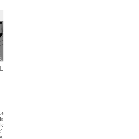
L
Le
la
le
".
ou