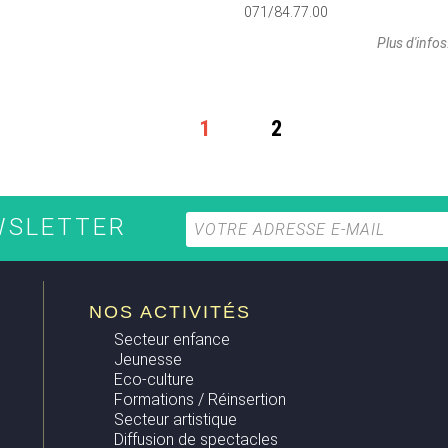
071/84.77.00
Plus d'infos
1
2
EWSLETTER
NOS ACTIVITÉS
Secteur enfance
Jeunesse
Eco-culture
Formations / Réinsertion
Secteur artistique
Diffusion de spectacles