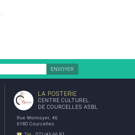
...
LA POSTERIE
CENTRE CULTUREL
DE COURCELLES ASBL
Rue Monnoyer, 46
6180 Courcelles
Tél :
071/45.66.87