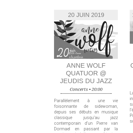
PAGES
20 JUIN 2019
ANNE WOLF
QUATUOR @
JEUDIS DU JAZZ
Concerts •
20:00
L
i
Parallèlement à une vie
s
foisonnante de sidewoman,
l
depuis ses débuts en musique
P
classique jusqu'au jazz
s
contemporain d'un Pierre van
Dormael en passant par la