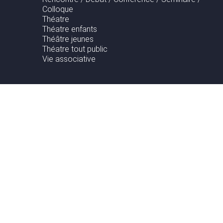
Colloque
Théatre
Théatre enfants
Théâtre jeunes
Théatre tout public
Vie associative