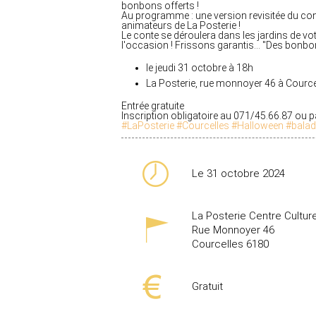
bonbons offerts !
Au programme : une version revisitée du cont
animateurs de La Posterie !
Le conte se déroulera dans les jardins de vot
l'occasion ! Frissons garantis... "Des bonb
le jeudi 31 octobre à 18h
La Posterie, rue monnoyer 46 à Cource
Entrée gratuite
Inscription obligatoire au 071/45.66.87 ou p
#LaPosterie
#Courcelles
#Halloween
#balad
Le 31 octobre 2024
La Posterie Centre Cultur
Rue Monnoyer 46
Courcelles
6180
Gratuit