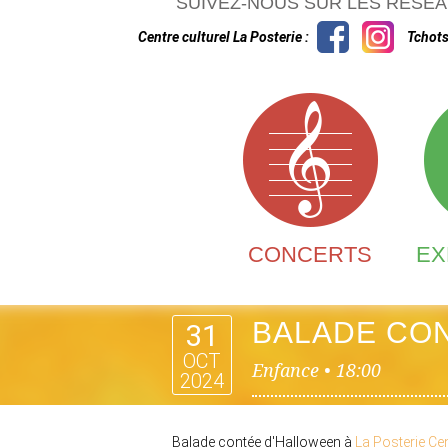
SUIVEZ-NOUS SUR LES RÉSEA
Centre culturel La Posterie :
Tchots
CONCERTS
EX
BALADE CON
31
OCT
Enfance •
18:00
2024
Balade contée d'Halloween à
La Posterie Cen