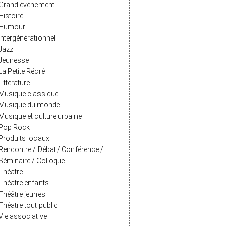
Grand événement
Histoire
Humour
Intergénérationnel
Jazz
Jeunesse
La Petite Récré
Littérature
Musique classique
Musique du monde
Musique et culture urbaine
Pop Rock
Produits locaux
Rencontre / Débat / Conférence /
Séminaire / Colloque
Théatre
Théatre enfants
Théâtre jeunes
Théatre tout public
Vie associative