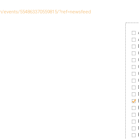
om/events/554863370559815/?ref=newsfeed