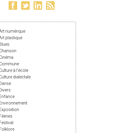
Art numérique
Art plastique
Blues
Chanson
Cinéma
Commune
Culture à l'école
Culture dialectale
Danse
Divers
Enfance
Environnement
Exposition
Féeries
Festival
Folklore