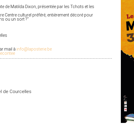
e de Matilda Dixon, présentée par les Tchots et les
re Centre culturel préféré, entièrement décoré pour
ons ou un sort
?"
lles
ar mail à
info@laposterie.be
econtee
el de Courcelles