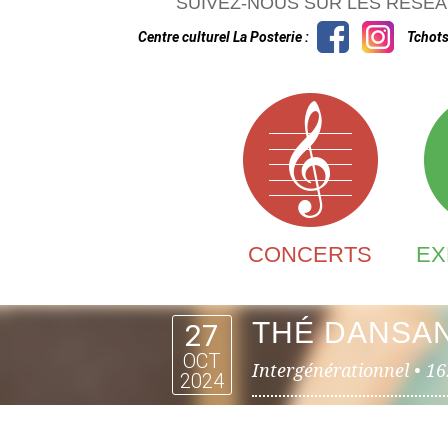
SUIVEZ-NOUS SUR LES RÉSEA
Centre culturel La Posterie :
Tchots
CONCERTS
EX
THÉ DANSA
27
OCT
Intergénérationnel •
16
2024