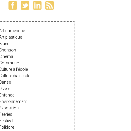
Art numérique
Art plastique
Blues
Chanson
Cinéma
Commune
Culture à l'école
Culture dialectale
Danse
Divers
Enfance
Environnement
Exposition
Féeries
Festival
Folklore