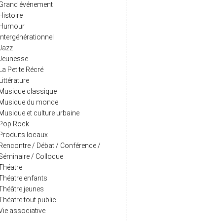
Grand événement
Histoire
Humour
Intergénérationnel
Jazz
Jeunesse
La Petite Récré
Littérature
Musique classique
Musique du monde
Musique et culture urbaine
Pop Rock
Produits locaux
Rencontre / Débat / Conférence /
Séminaire / Colloque
Théatre
Théatre enfants
Théâtre jeunes
Théatre tout public
Vie associative