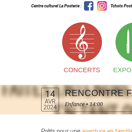
Centre culturel La Posterie :
Tchots Post
CONCERTS
EXPO
RENCONTRE FA
14
AVR
Enfance •
14:00
2024
Prêts pour une
aventure en famill