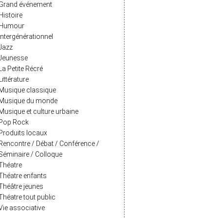
Grand événement
Histoire
Humour
Intergénérationnel
Jazz
Jeunesse
La Petite Récré
Littérature
Musique classique
Musique du monde
Musique et culture urbaine
Pop Rock
Produits locaux
Rencontre / Débat / Conférence /
Séminaire / Colloque
Théatre
Théatre enfants
Théâtre jeunes
Théatre tout public
Vie associative