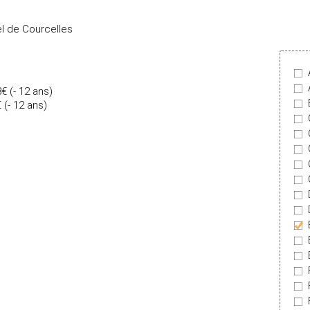
el de Courcelles
8€ (- 12 ans)
 (- 12 ans)