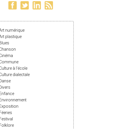
Art numérique
Art plastique
Blues
Chanson
Cinéma
Commune
Culture à l'école
Culture dialectale
Danse
Divers
Enfance
Environnement
Exposition
Féeries
Festival
Folklore