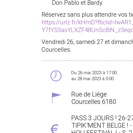
Don Pablo et Bardy.
Réservez sans plus attendre vos t
https://urlz.fr/kHmD?fbclid=IwA
Y7fYSSasYLXZF48UnSc8iN_z3eqo
Vendredi 26, samedi 27 et dimanch
Courcelles.
Du 26 mai 2023 à 17:00
au 28 mai 2023 à 0:00
Rue de Liège
Courcelles
6180
PASS 3 JOURS ! 26-2
TIPIK'MENT BELGE ! - 
HOLI FESTIVAL ! - S. 