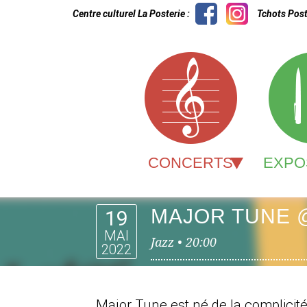
Centre culturel La Posterie :
Tchots Post
CONCERTS
EXPO
MAJOR TUNE @
19
MAI
Jazz •
20:00
2022
Major Tune est né de la complicit