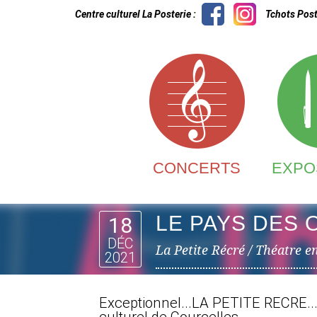
Centre culturel La Posterie :
Tchots Post
CONCERTS
EXPO
LE PAYS DES 
18
DÉC
La Petite Récré / Théatre e
2021
Exceptionnel...LA PETITE RECRE...u