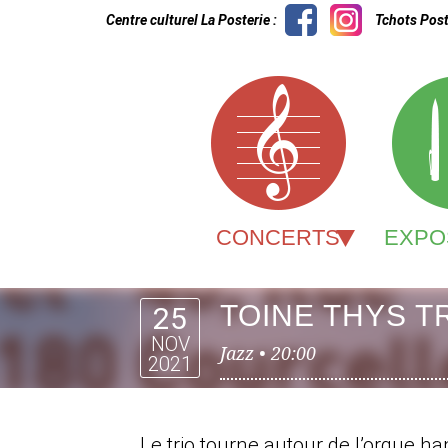
Centre culturel La Posterie :
Tchots Post
CONCERTS
EXPO
TOINE THYS T
25
NOV
Jazz •
20:00
2021
Le trio tourne autour de l’orgue 