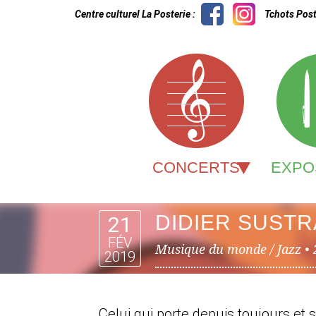
Centre culturel La Posterie :
Tchots Post
CONCERTS
EXPO
DIDIER SUSTR
21
FÉV
Musique du monde / Jazz •
2019
Celui qui porte depuis toujours e