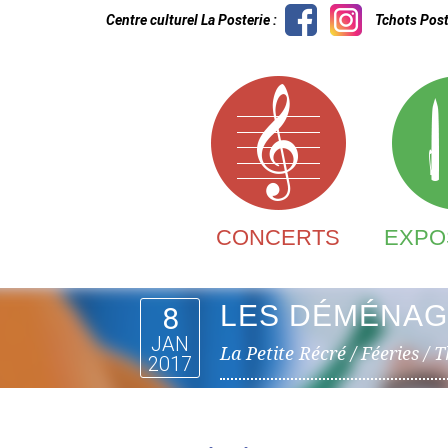
Centre culturel La Posterie :
Tchots Post
CONCERTS
EXPO
LES DÉMÉNAG
8
JAN
La Petite Récré / Féeries / 
2017