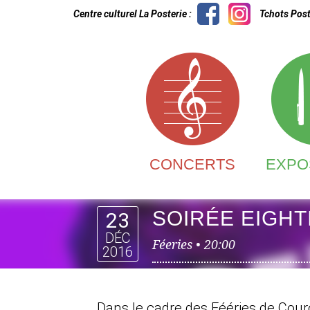
Centre culturel La Posterie :
Tchots Post
CONCERTS
EXPO
SOIRÉE EIGHT
23
DÉC
Féeries •
20:00
2016
Dans le cadre des Fééries de Cour