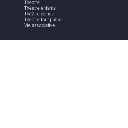
Théatre
Théatre enfants
Théâtre jeunes
Théatre tout public
Vie associative