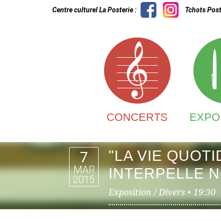
Centre culturel La Posterie :
Tchots Post
CONCERTS
EXPO
"LA VIE QUOTI
7
MAR
INTERPELLE N
2015
Exposition / Divers •
19:30