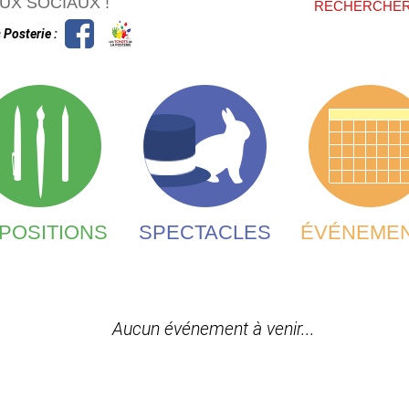
FORMU
UX SOCIAUX !
RECHERCHE
 Posterie :
POSITIONS
SPECTACLES
ÉVÉNEME
Aucun événement à venir...