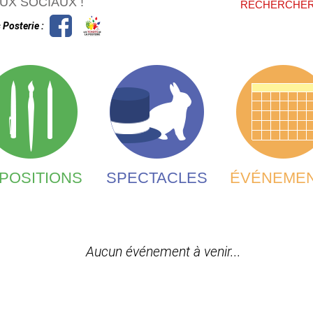
FORMU
UX SOCIAUX !
RECHERCHE
 Posterie :
POSITIONS
SPECTACLES
ÉVÉNEME
Aucun événement à venir...