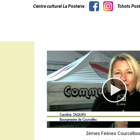
Centre culturel La Posterie :
Tchots Post
2èmes Fééries Courcelloi