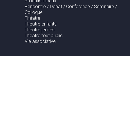
Produits locaux
Rencontre / Débat / Conférence / Séminaire /
Colloque
Théatre
Théatre enfants
Théâtre jeunes
Théatre tout public
Vie associative