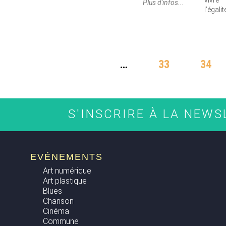
vivre
Plus d'infos...
l’égali
PAGES
…
33
34
S'INSCRIRE À LA NEW
EVÉNEMENTS
Art numérique
Art plastique
Blues
Chanson
Cinéma
Commune