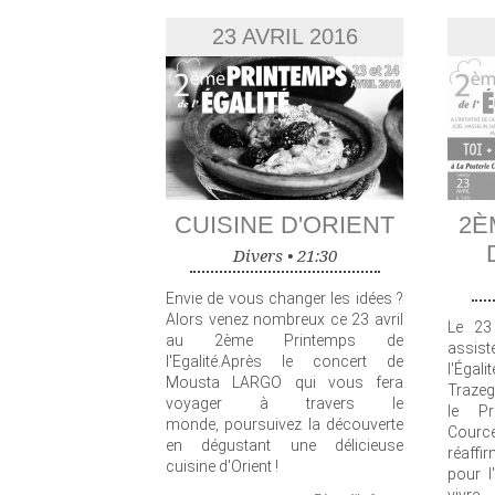
23 AVRIL 2016
CUISINE D'ORIENT
2È
Divers •
21:30
Envie de vous changer les idées ?
Alors venez nombreux ce 23 avril
Le 23
au 2ème Printemps de
assis
l'Egalité.Après le concert de
l'Égal
Mousta LARGO qui vous fera
Trazeg
voyager à travers le
le Pr
monde, poursuivez la découverte
Cour
en dégustant une délicieuse
réaffi
cuisine d'Orient !
pour l